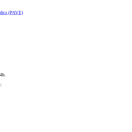
ublics (PAVE)
14h.
: