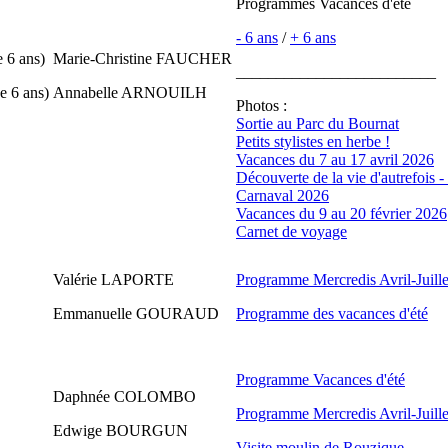
Programmes Vacances d'été
- 6 ans
/
+ 6 ans
e 6 ans)
Marie-Christine FAUCHER
_________________________
e 6 ans)
Annabelle ARNOUILH
Photos :
Sortie au Parc du Bournat
Petits stylistes en herbe !
Vacances du 7 au 17 avril 2026
Découverte de la vie d'autrefois -
Carnaval 2026
Vacances du 9 au 20 février 2026
Carnet de voyage
Valérie LAPORTE
Programme Mercredis Avril-Juille
Emmanuelle GOURAUD
Programme des vacances d'été
Programme Vacances d'été
Daphnée COLOMBO
Programme Mercredis Avril-Juille
Edwige BOURGUN
Visite moulin de Rouzique