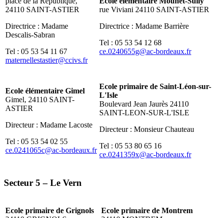
place de la République,
Ecole élémentaire Mounet-Sully
24110 SAINT-ASTIER
rue Viviani 24110 SAINT-ASTIER
Directrice : Madame
Directrice : Madame Barrière
Descalis-Sabran
Tel : 05 53 54 12 68
Tel : 05 53 54 11 67
ce.0240655g@ac-bordeaux.fr
maternellestastier@ccivs.fr
Ecole primaire de Saint-Léon-sur-
Ecole élémentaire Gimel
L'Isle
Gimel, 24110 SAINT-
Boulevard Jean Jaurès 24110
ASTIER
SAINT-LEON-SUR-L'ISLE
Directeur : Madame Lacoste
Directeur : Monsieur Chauteau
Tel : 05 53 54 02 55
Tel : 05 53 80 65 16
ce.0241065c@ac-bordeaux.fr
ce.0241359x@ac-bordeaux.fr
Secteur 5 – Le Vern
Ecole primaire de Grignols
Ecole primaire de Montrem